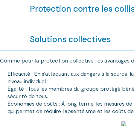
fabricants et aux prestataires de services professionnel
Protection contre les colli
Quelques exemples :
Document texte not found (C:\Users\FEBELSAFE00\Desktop
Les blanchisseries industrielles spécialisées dans l
Solutions collectives
nettoyage en conséquence. Elles réparent ou adapte
constituer un maillon important de votre politiqu
L'entretien des équipements de protection respiratoi
Comme pour la protection collective, les avantages de
formations des fabricants d'EPI sur l'entretien, la ré
L'entretien des équipements de protection collective
Efficacité : En s'attaquant aux dangers à la source, 
niveau individuel.
Égalité : Tous les membres du groupe protégé bénéfi
sécurité de tous.
Économies de coûts : À long terme, les mesures de 
qui permet de réduire l'absentéisme et les coûts de