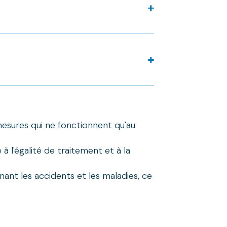
tection et adaptent leurs processus de
chnique ». Elles peuvent également
es d'entretien ont reçu des
t une spécialisation à part entière.
 mesures qui ne fonctionnent qu'au
 l'égalité de traitement et à la
ant les accidents et les maladies, ce