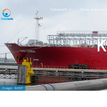
Febelsafe
News & events
K
Image : BASF