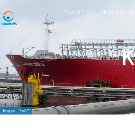
Febelsafe
News & events
K
Image : BASF