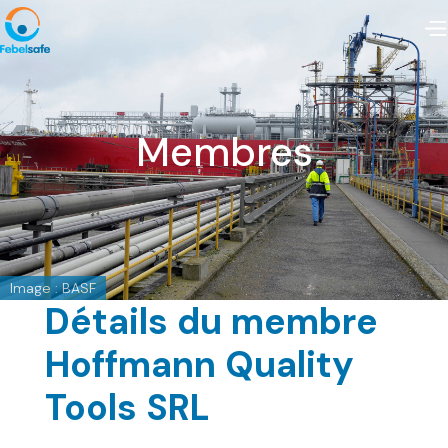
Membres
Image : BASF
Détails du membre
Hoffmann Quality
Tools SRL