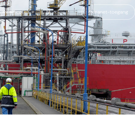
Kwalificaties
NL
Extranet-toegang