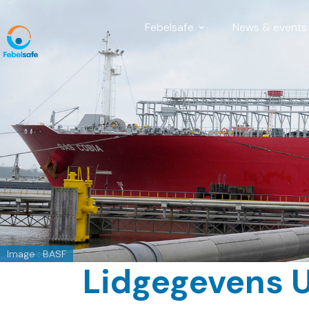
Febelsafe
News & events
Image : BASF
Lidgegevens 