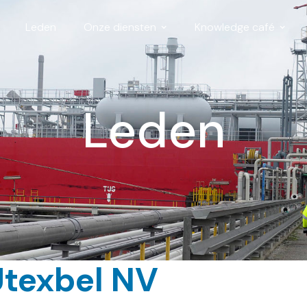
Leden
Onze diensten
Knowledge café
Leden
Utexbel NV