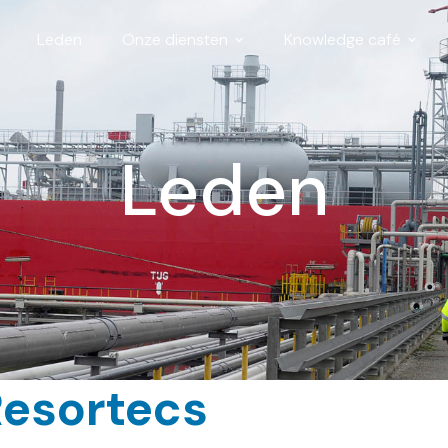
Leden
Onze diensten
Knowledge café
Leden
Resortecs