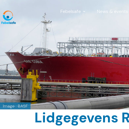
Febelsafe
News & events
Image : BASF
Lidgegevens 