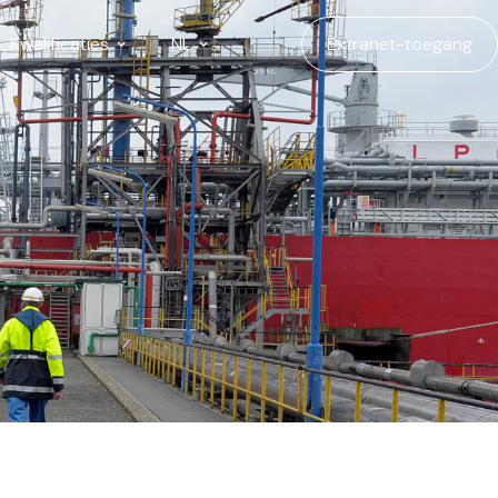
Kwalificaties
NL
Extranet-toegang