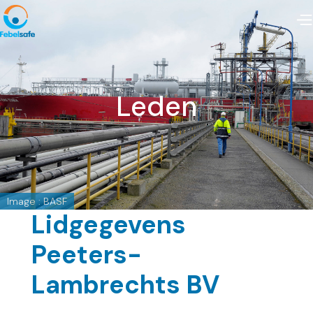
Leden
Image : BASF
Lidgegevens
Peeters-
Lambrechts BV