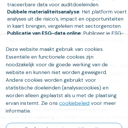
traceerbare data voor auditdoeleinden.
Dubbele materialiteitsanalyse
: Het platform voert
analyses uit die risico’s, impact en opportuniteiten
in kaart brengen, vergeleken met sectorgenoten.
Publicatie van ESG-data online
: Publiceer je ESG-
rapport op een duidelijke en toegankelijke website.
Deze website maakt gebruik van cookies.
Essentiële en functionele cookies zijn
noodzakelijk voor de goede werking van de
Opgericht in 2024, helpt Karomia inmiddels meer dan
website en kunnen niet worden geweigerd.
45 bedrijven – van kmo’s tot grote ondernemingen –
Andere cookies worden gebruikt voor
om hun rapporteringstijd tot
90%
te verkorten, en
statistische doeleinden (analysecookies) en
haalde het recent €2 miljoen op om verder te
worden alleen geplaatst als u met de plaatsing
schalen.
ervan instemt. Zie ons
cookiebeleid
voor meer
Kort samengevat:
Karomia automatiseert en
informatie.
versnelt ESG-naleving
en maakt complexe vereisten
behapbaar, efficiënt en controleerbaar.