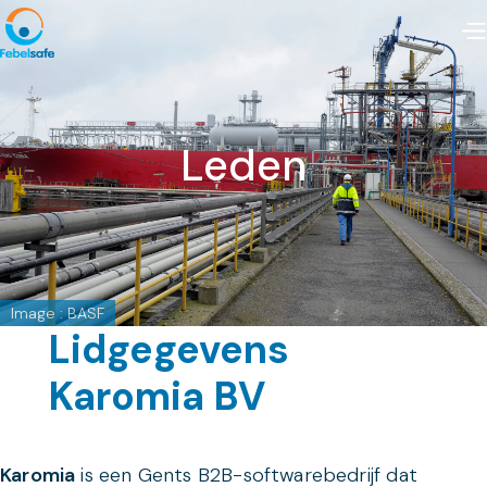
Leden
Image : BASF
Lidgegevens
Karomia BV
Karomia
is een Gents B2B-softwarebedrijf dat