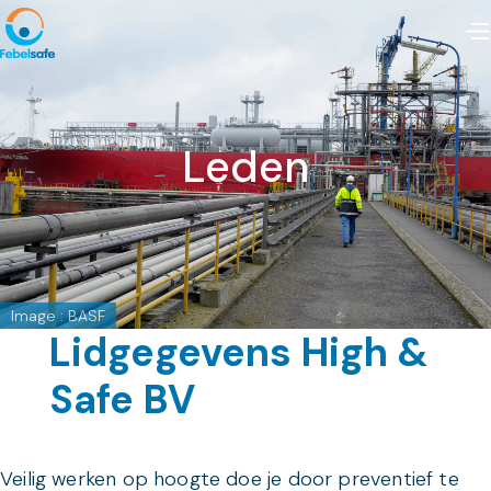
Leden
Image : BASF
Lidgegevens High &
Safe BV
Veilig werken op hoogte doe je door preventief te