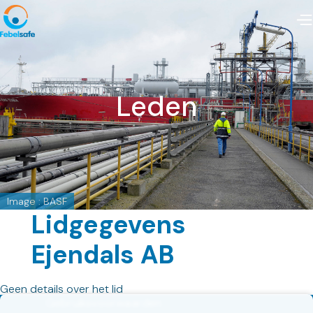
Leden
Image : BASF
Lidgegevens
Ejendals AB
Geen details over het lid
Gebruiksvoorwaarden