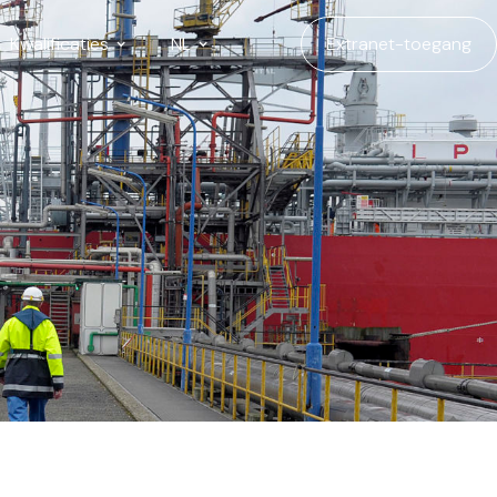
Kwalificaties
NL
Extranet-toegang