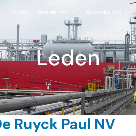
Leden
Onze diensten
Knowledge café
Leden
De Ruyck Paul NV