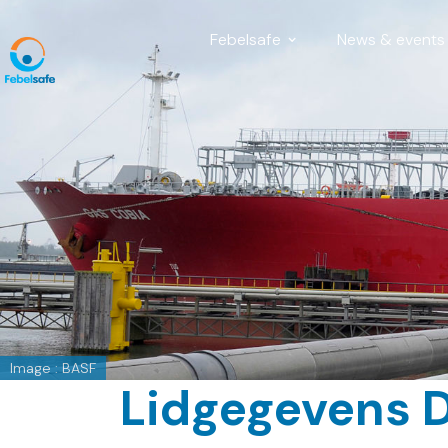
Febelsafe
News & events
Image : BASF
Lidgegevens 