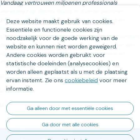
Vandaag vertrouwen miljoenen professionals
wereldwijd op Bekina Boots in diverse sectoren
gaande van landbouw en visserij tot voeding en
Deze website maakt gebruik van cookies.
bouw.
Essentiële en functionele cookies zijn
Onze laarzen staan garant voor veiligheid en comfort,
noodzakelijk voor de goede werking van de
dag in dag uit. Bovendien zetten we ons in voor een
website en kunnen niet worden geweigerd.
duurzame productie, met respect voor mens en
Andere cookies worden gebruikt voor
milieu.
statistische doeleinden (analysecookies) en
worden alleen geplaatst als u met de plaatsing
ervan instemt. Zie ons
cookiebeleid
voor meer
informatie.
Ga alleen door met essentiële cookies
Ga door met alle cookies
Gebruiksvoorwaarden