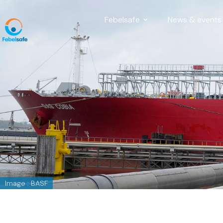
Febelsafe
News & events
Image : BASF