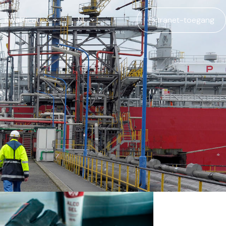
Kwalificaties
NL
Extranet-toegang