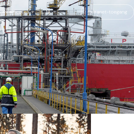
Kwalificaties
NL
Extranet-toegang