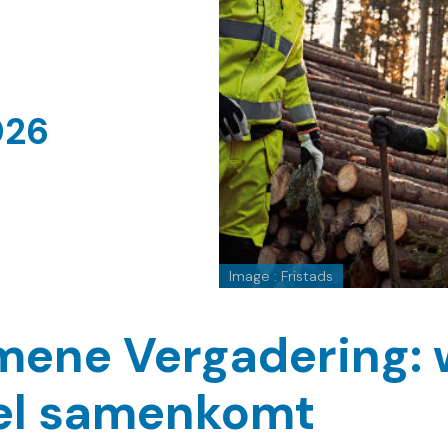
026
Image : Fristads
mene Vergadering:
iel samenkomt