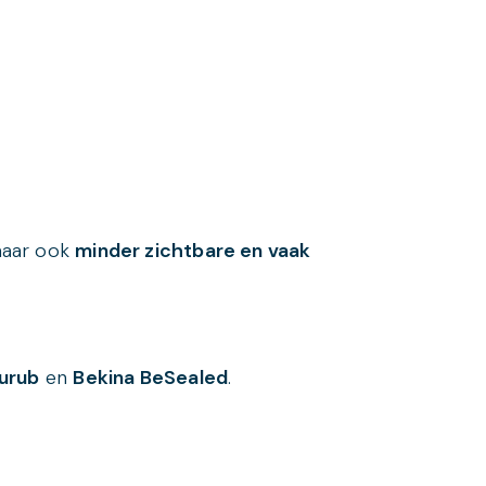
maar ook
minder zichtbare en vaak
durub
en
Bekina BeSealed
.