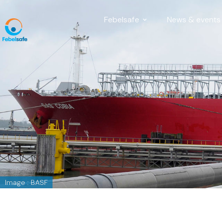
Febelsafe
News & events
Image : BASF