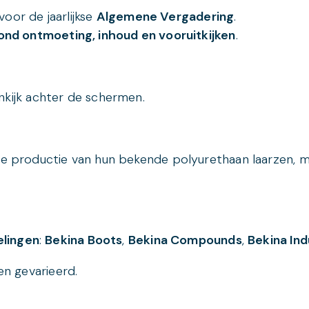
oor de jaarlijkse
Algemene Vergadering
.
rond ontmoeting, inhoud en vooruitkijken
.
inkijk achter de schermen.
 de productie van hun bekende polyurethaan
laarzen, 
elingen
:
Bekina Boots
,
Bekina Compounds
,
Bekina In
en gevarieerd.