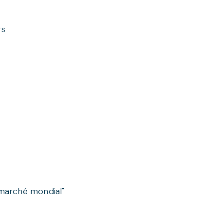
rs
 marché mondial"