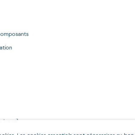
t composants
lation
 travail