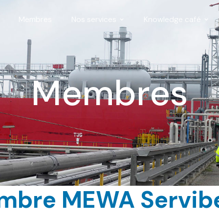
Membres
Nos services
Knowledge café
Membres
embre MEWA Servibe