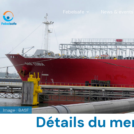
Febelsafe
News & events
Image : BASF
Détails du m