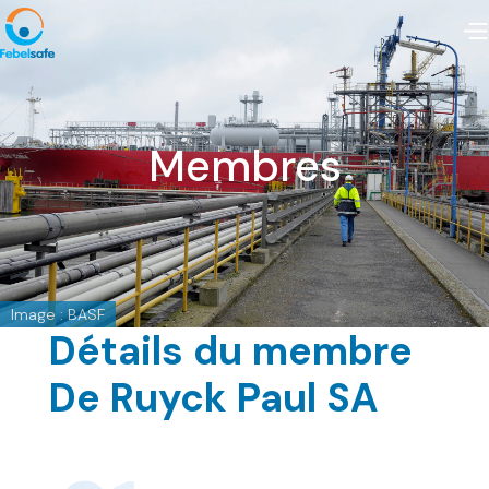
Membres
Image : BASF
Détails du membre
De Ruyck Paul SA