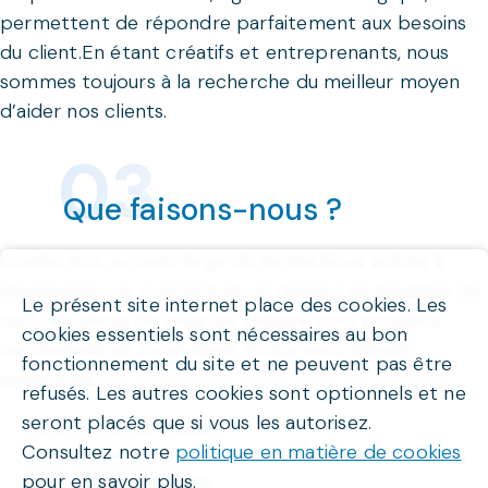
permettent de répondre parfaitement aux besoins
du client.En étant créatifs et entreprenants, nous
sommes toujours à la recherche du meilleur moyen
d’aider nos clients.
Que faisons-nous ?
Confection, au sens large du terme.Nous aidons à
développer un concept et un design.Les modèles de
Le présent site internet place des cookies. Les
test, les séries de prise de mesure sont produits
cookies essentiels sont nécessaires au bon
rapidement et localement.Notre assortiment
fonctionnement du site et ne peuvent pas être
aujourd'hui:
refusés. Les autres cookies sont optionnels et ne
seront placés que si vous les autorisez.
vêtements de travail
Consultez notre
politique en matière de cookies
vêtements de travail conformes aux normes CE
pour en savoir plus.
mailles personnalisés