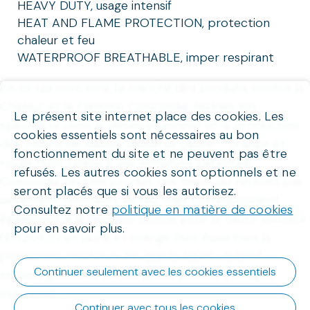
HEAVY DUTY, usage intensif
HEAT AND FLAME PROTECTION, protection
chaleur et feu
WATERPROOF BREATHABLE, imper respirant
En ce qui concerne le marché des produits contre la
Chaleur et la Flamme, Concordia Textiles est
Le présent site internet place des cookies. Les
spécialiste dans le développement et la production
cookies essentiels sont nécessaires au bon
des coloris de hautes visibilités (jaune – orange et
fonctionnement du site et ne peuvent pas être
rouge fluo). Grâce à une armature patentée
refusés. Les autres cookies sont optionnels et ne
Concordia Textiles produit des tissus qui ne sont pas
seront placés que si vous les autorisez.
seulement résistants au feu, mais correspondent
Consultez notre
politique en matière de cookies
également à la dernière norme pour la haute visibilité
pour en savoir plus.
(EN20471) en jaune et orange fluo. Aussi bien la
protection contre le feu que la haute visibilité
Continuer seulement avec les cookies essentiels
restent garanties même après plusieurs lavages
industriels.
Continuer avec tous les cookies