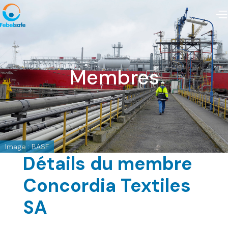
Membres
Image : BASF
Détails du membre
Concordia Textiles
SA