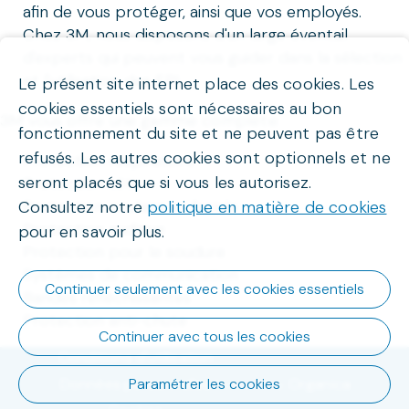
afin de vous protéger, ainsi que vos employés.
Chez 3M, nous disposons d'un large éventail
d'experts qui peuvent vous guider dans la sélection
et l'utilisation des EPI.
Le présent site internet place des cookies. Les
cookies essentiels sont nécessaires au bon
3M vous offre une gamme complète:
fonctionnement du site et ne peuvent pas être
refusés. Les autres cookies sont optionnels et ne
Protection respiratoire
seront placés que si vous les autorisez.
Protection tête
Protection oculaire et faciale
Consultez notre
politique en matière de cookies
Protection auditive
pour en savoir plus.
Protection pour le soudure
Systèmes de communication
Continuer seulement avec les cookies essentiels
Bandes réfléchissantes
Protection anti-chute
Continuer avec tous les cookies
Conditions d'utilisation
Données personnelles
Paramétrer les cookies
Organica
Powered by